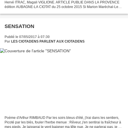
Hervé ITRAC, Magali VIGLIONE. ARTICLE PUBLIE DANS LA PROVENCE
édition AUBAGNE-LA CIOTAT du 25 octobre 2015 Si Marion Maréchal-Le
Pen n'avait pas fait le déplacement pour rencontrer les...
SENSATION
Publié le 07/05/2017 à 07:30
Par
LES CIOTADENS PARLENT AUX CIOTADENS
Poème d'Arthur RIMBAUD Par les soirs bleus d'été, j'irai dans les sentiers,
Picoté par les blés, fouler l'herbe menue : Rêveur, j'en sentirai la fraîcheur à
mes pieds. Je laisserai le vent baigner ma tête nue. Je ne parlerai pas, je ne