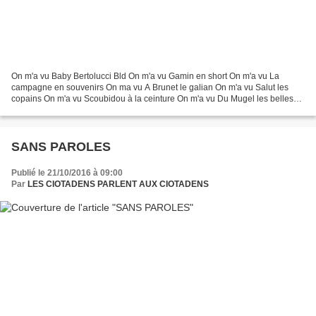
On m'a vu Baby Bertolucci Bld On m'a vu Gamin en short On m'a vu La
campagne en souvenirs On ma vu A Brunet le galian On m'a vu Salut les
copains On m'a vu Scoubidou à la ceinture On m'a vu Du Mugel les belles
années On m'a vu Bermuda à fleurs On m'a...
SANS PAROLES
Publié le 21/10/2016 à 09:00
Par
LES CIOTADENS PARLENT AUX CIOTADENS