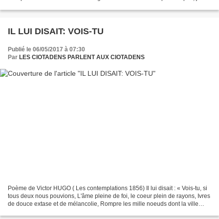
penserai rien :...
IL LUI DISAIT: VOIS-TU
Publié le 06/05/2017 à 07:30
Par
LES CIOTADENS PARLENT AUX CIOTADENS
Poème de Victor HUGO ( Les contemplations 1856) Il lui disait : « Vois-tu, si
tous deux nous pouvions, L'âme pleine de foi, le coeur plein de rayons, Ivres
de douce extase et de mélancolie, Rompre les mille noeuds dont la ville
nous lie ; Si nous pouvions...