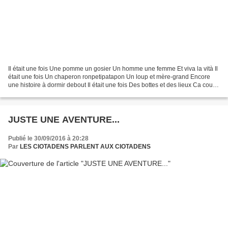
Il était une fois Une pomme un gosier Un homme une femme Et viva la vità Il
était une fois Un chaperon ronpetipatapon Un loup et mère-grand Encore
une histoire à dormir debout Il était une fois Des bottes et des lieux Ca court
ça vole Les contes font...
JUSTE UNE AVENTURE...
Publié le 30/09/2016 à 20:28
Par
LES CIOTADENS PARLENT AUX CIOTADENS