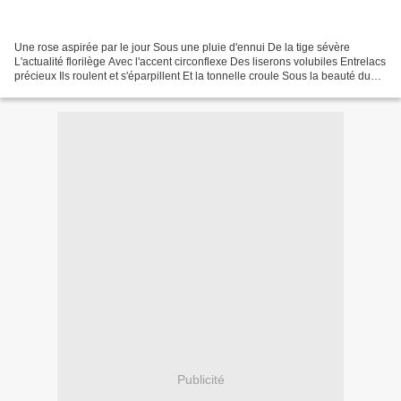
Une rose aspirée par le jour Sous une pluie d'ennui De la tige sévère
L'actualité florilège Avec l'accent circonflexe Des liserons volubiles Entrelacs
précieux Ils roulent et s'éparpillent Et la tonnelle croule Sous la beauté du
diacre Tu lipes et tulipes...
Publicité