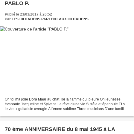
PABLO P.
Publié le 23/03/2017 à 20:52
Par
LES CIOTADENS PARLENT AUX CIOTADENS
Oh toi ma jolie Dora Maar au chat Toi la flamme qui pleure Oh jeunesse
évanouie Jacqueline et Sylvette Le rêve d'une vie Si frêle et épanouie Et si
le vieux guitariste aveugle A l'encre sublime Three musicians D'une famille
de saltimbanques Le chant funèbre...
70 ème ANNIVERSAIRE du 8 mai 1945 à LA