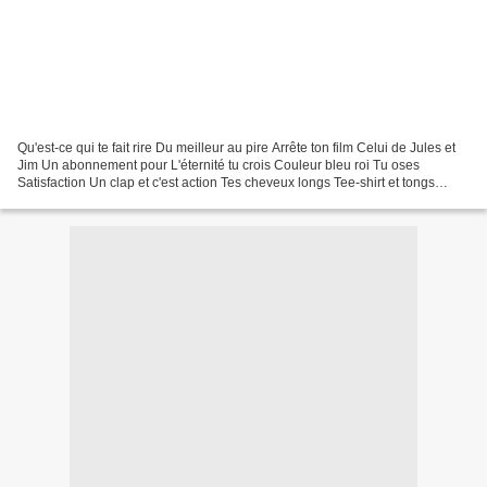
Qu'est-ce qui te fait rire Du meilleur au pire Arrête ton film Celui de Jules et
Jim Un abonnement pour L'éternité tu crois Couleur bleu roi Tu oses
Satisfaction Un clap et c'est action Tes cheveux longs Tee-shirt et tongs
Qu'est-ce qui te fait rire J'ai...