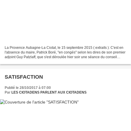
La Provence Aubagne-La Ciotat, le 15 septembre 2015 ( extraits ): C'est en
l'absence du maire, Patrick Boré, "en congés" selon les dires de son premier
adjoint Guy Patzlaff, que s'est déroulée hier soir une séance du conseil
municipal peu ordinaire. Les...
SATISFACTION
Publié le 28/10/2017 à 07:00
Par
LES CIOTADENS PARLENT AUX CIOTADENS