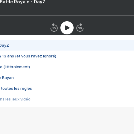
 Battle Royale - DayZ
 DayZ
 a 13 ans (et vous l'avez ignoré)
e (littéralement)
im Rayan
 toutes les règles
s les jeux vidéo
us choquant de Rockstar ? - Le scandale BULLY
e plus moche de Steam
du RÊVE tourne au CAUCHEMAR