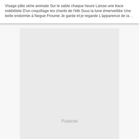
Visage pâle série animale Sur le sable chaque heure Laisse une trace
indélébile D'un coquillage les chants de l'été Sous la lune émerveillée Une
belle endormie à Negue Froume Je garde et je regarde L'apparence de la
splendeur Du clair-obscur de la calanque...
Publicité