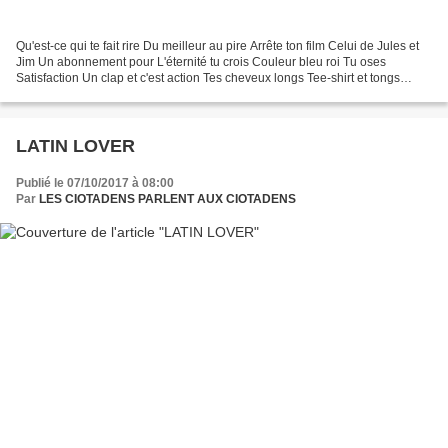
Qu'est-ce qui te fait rire Du meilleur au pire Arrête ton film Celui de Jules et
Jim Un abonnement pour L'éternité tu crois Couleur bleu roi Tu oses
Satisfaction Un clap et c'est action Tes cheveux longs Tee-shirt et tongs
Qu'est-ce qui te fait rire J'ai...
LATIN LOVER
Publié le 07/10/2017 à 08:00
Par
LES CIOTADENS PARLENT AUX CIOTADENS