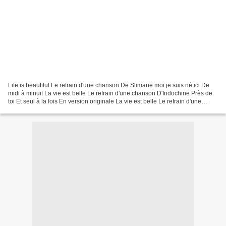
Life is beautiful Le refrain d'une chanson De Slimane moi je suis né ici De
midi à minuit La vie est belle Le refrain d'une chanson D'Indochine Près de
toi Et seul à la fois En version originale La vie est belle Le refrain d'une
chanson De Gauvain Sers...