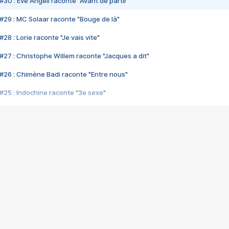
#30 : Eve Angeli raconte "Avant de partir"
#29 : MC Solaar raconte "Bouge de là"
28 : Lorie raconte "Je vais vite"
#27 : Christophe Willem raconte "Jacques a dit"
#26 : Chimène Badi raconte "Entre nous"
#25 : Indochine raconte "3e sexe"
#24 : Zaho raconte "C'est chelou"
#23 : Patrick Bruel raconte "Au café des délices"
#22 : Kyo raconte "Le chemin"
#21 : Nolwenn Leroy raconte "Cassé"
#20 : Patrick Hernandez raconte "Born to be alive"
#19 : Lorie raconte "Près de moi"
#18 : Michael Jones raconte "A nos actes manqués" (avec Jean-Jacque