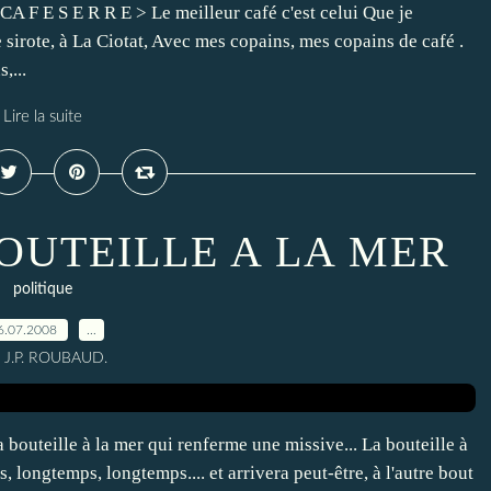
 S E R R E > Le meilleur café c'est celui Que je
e sirote, à La Ciotat, Avec mes copains, mes copains de café .
,...
Lire la suite
BOUTEILLE A LA MER
politique
6.07.2008
…
r J.P. ROUBAUD.
lle à la mer qui renferme une missive... La bouteille à
 longtemps, longtemps.... et arrivera peut-être, à l'autre bout