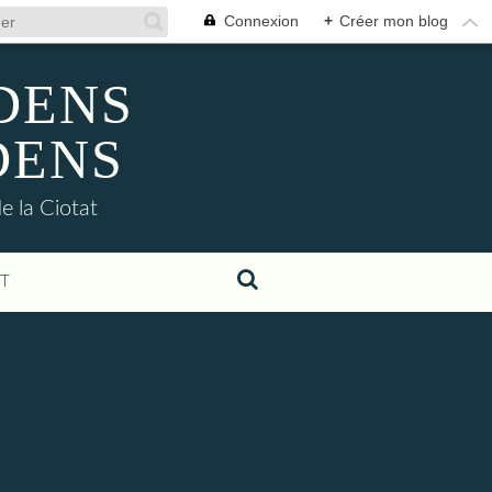
Connexion
+
Créer mon blog
ADENS
DENS
e la Ciotat
T