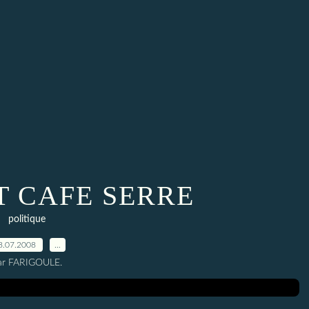
T CAFE SERRE
politique
8.07.2008
…
ar FARIGOULE.