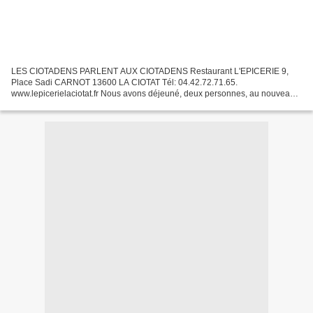
LES CIOTADENS PARLENT AUX CIOTADENS Restaurant L'EPICERIE 9,
Place Sadi CARNOT 13600 LA CIOTAT Tél: 04.42.72.71.65.
www.lepicerielaciotat.fr Nous avons déjeuné, deux personnes, au nouveau
restaurant L'EPICERIE à La Ciotat, ouvert il y a environ un an....