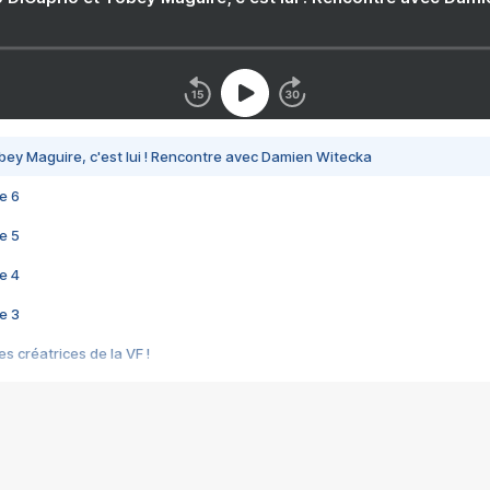
bey Maguire, c'est lui ! Rencontre avec Damien Witecka
e 6
e 5
e 4
e 3
s créatrices de la VF !
e 2
e 1
e Mektoub My Love arrive enfin ! Rencontre avec Shaïn Boumedine et Sal