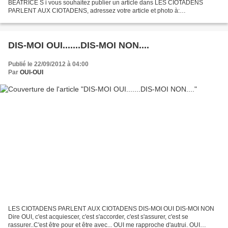
BEATRICE S i vous souhaitez publier un article dans LES CIOTADENS
PARLENT AUX CIOTADENS, adressez votre article et photo à:
bloglaciotat@yahoo.fr Hervé.
DIS-MOI OUI.......DIS-MOI NON....
Publié le 22/09/2012 à 04:00
Par
OUI-OUI
LES CIOTADENS PARLENT AUX CIOTADENS DIS-MOI OUI DIS-MOI NON
Dire OUI, c'est acquiescer, c'est s'accorder, c'est s'assurer, c'est se
rassurer..C'est être pour et être avec... OUI me rapproche d'autrui. OUI