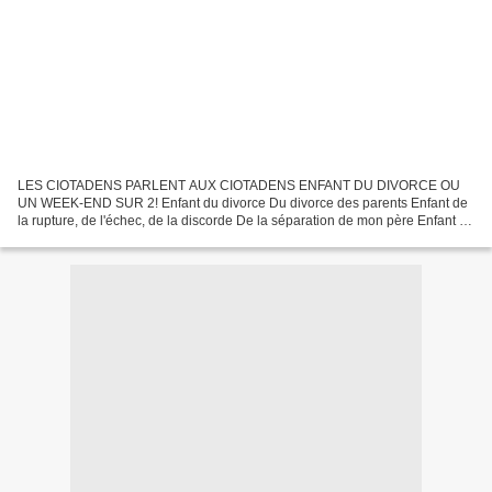
LES CIOTADENS PARLENT AUX CIOTADENS ENFANT DU DIVORCE OU
UN WEEK-END SUR 2! Enfant du divorce Du divorce des parents Enfant de
la rupture, de l'échec, de la discorde De la séparation de mon père Enfant de
divorcés De l'abandon de ma mère Un week-end sur...