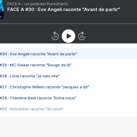
FACE A - un podcast Purecharts
FACE A #30 : Eve Angeli raconte "Avant de partir"
#30 : Eve Angeli raconte "Avant de partir"
#29 : MC Solaar raconte "Bouge de là"
28 : Lorie raconte "Je vais vite"
#27 : Christophe Willem raconte "Jacques a dit"
#26 : Chimène Badi raconte "Entre nous"
#25 : Indochine raconte "3e sexe"
#24 : Zaho raconte "C'est chelou"
#23 : Patrick Bruel raconte "Au café des délices"