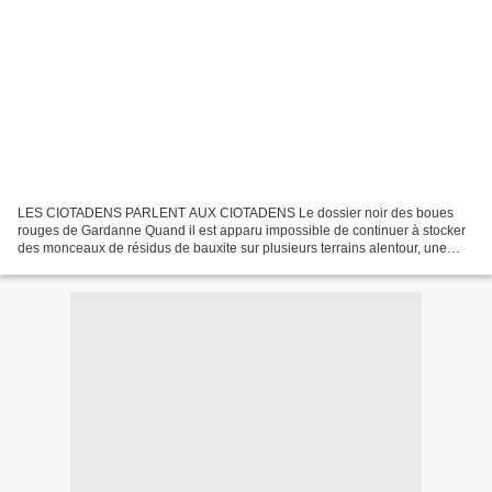
LES CIOTADENS PARLENT AUX CIOTADENS Le dossier noir des boues
rouges de Gardanne Quand il est apparu impossible de continuer à stocker
des monceaux de résidus de bauxite sur plusieurs terrains alentour, une
solution s’est vite imposée : pourquoi ne pas...