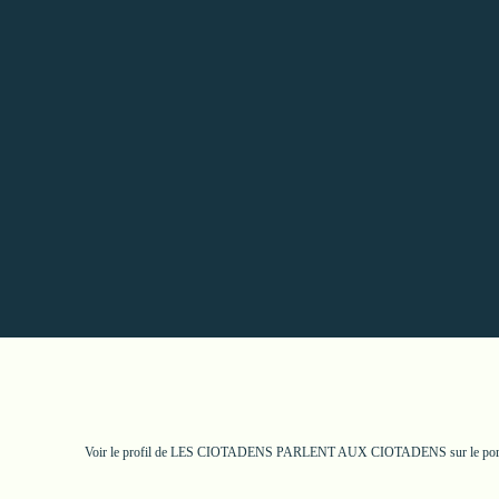
Voir le profil de
LES CIOTADENS PARLENT AUX CIOTADENS
sur le po