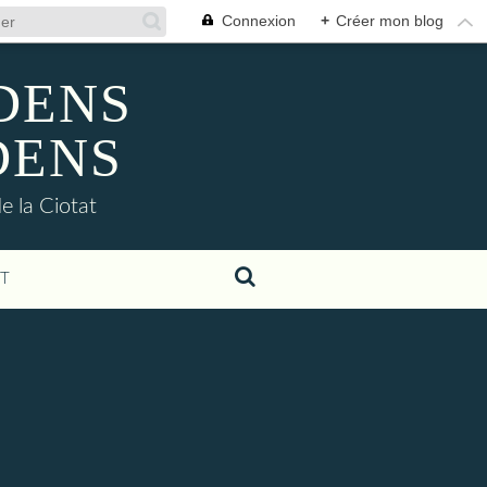
Connexion
+
Créer mon blog
ADENS
DENS
e la Ciotat
T