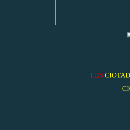
LES
CIOTA
C