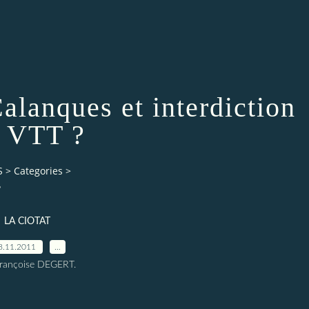
alanques et interdiction
 VTT ?
S
>
Categories
>
?
LA CIOTAT
8.11.2011
…
Françoise DEGERT.