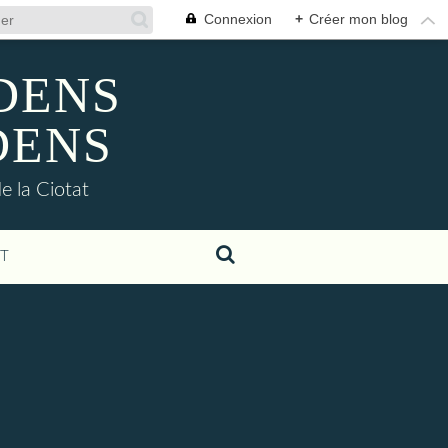
Connexion
+
Créer mon blog
ADENS
DENS
e la Ciotat
T