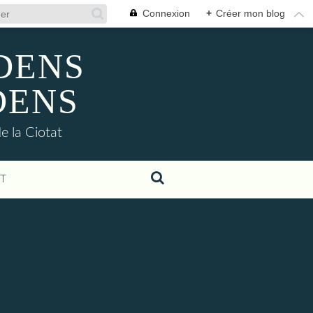
Connexion
+
Créer mon blog
ADENS
DENS
e la Ciotat
T