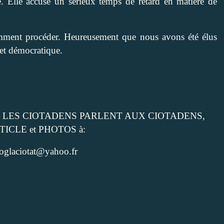
 Elle accuse un sérieux temps de retard en matière de
omment procéder. Heureusement que nous avons été élus
 et démocratique.
cle dans LES CIOTADENS PARLENT AUX CIOTADENS,
RTICLE et PHOTOS à:
oglaciotat@yahoo.fr