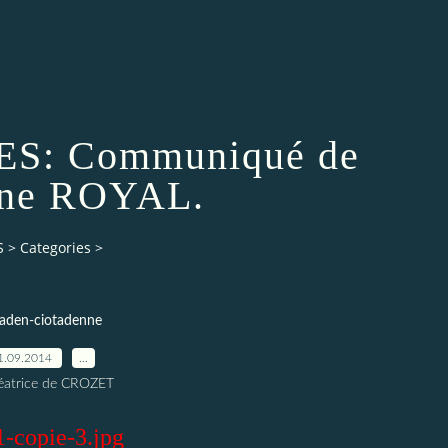
S: Communiqué de
ène ROYAL.
S
>
Categories
>
taden-ciotadenne
1.09.2014
…
éatrice de CROZET