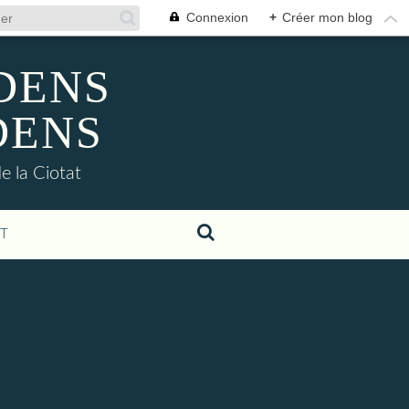
Connexion
+
Créer mon blog
ADENS
DENS
e la Ciotat
T