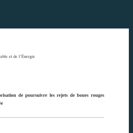
ble et de l’
É
nergie
isation de poursuivre les rejets de boues rouges
ée