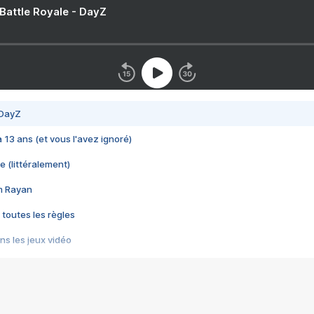
 Battle Royale - DayZ
 DayZ
 a 13 ans (et vous l'avez ignoré)
e (littéralement)
im Rayan
 toutes les règles
s les jeux vidéo
us choquant de Rockstar ? - Le scandale BULLY
e plus moche de Steam