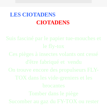
LES CIOTADENS
PARLENT AUX
CIOTADENS
Suis fasciné par le papier tue-mouches et
le fly-tox
Ces pièges à insectes volants ont cessé
d'être fabriqué et vendu
On trouve encore des propulseurs FLY-
TOX dans les vide-greniers et les
brocantes
Tomber dans le piège
Sucomber au gaz du FY-TOX ou rester