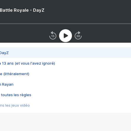
 Battle Royale - DayZ
 DayZ
 a 13 ans (et vous l'avez ignoré)
e (littéralement)
im Rayan
 toutes les règles
s les jeux vidéo
us choquant de Rockstar ? - Le scandale BULLY
e plus moche de Steam