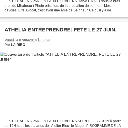
LES CIOTADENS PARLENT AUX CIOTADENS Hervé ITRAC ( sous le bras
droit de Mirabeau ) Photo prise lors de la prestation de serment. Mes
devises: Etre Avocat, c'est avoir une âme de Seigneur. Ce qu'il y a de
meilleur dans l'avocat, c'est qu'il soit là quand...
ATHELIA ENTREPRENDRE: FETE LE 27 JUIN.
Publié le 07/06/2014 à 05:58
Par
LA RIBO
LES CIOTADENS PARLENT AUX CIOTADENS SOIREE LE 27 JUIN à partir
de 19H sous les platanes de l'Atelier Bleu- le Mugel. P ROGRAMME DE LA