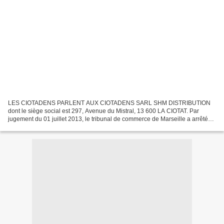
LES CIOTADENS PARLENT AUX CIOTADENS SARL SHM DISTRIBUTION
dont le siège social est 297, Avenue du Mistral, 13 600 LA CIOTAT. Par
jugement du 01 juillet 2013, le tribunal de commerce de Marseille a arrêté
un PLAN DE REDRESSEMENT pour une durée de 10 ans....