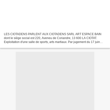
LES CIOTADENS PARLENT AUX CIOTADENS SARL ART ESPACE BAIN
dont le siège social est 220, Aveneu de Coriandre, 13 600 LA CIOTAT.
Exploitation d'une salle de sports, arts martiaux. Par jugement du 17 juin
2013, le tribunal de commerce de Marseille a prononcé...