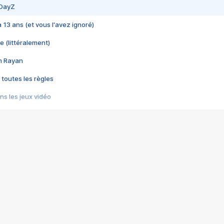
 DayZ
 a 13 ans (et vous l'avez ignoré)
e (littéralement)
im Rayan
 toutes les règles
s les jeux vidéo
us choquant de Rockstar ? - Le scandale BULLY
e plus moche de Steam
du RÊVE tourne au CAUCHEMAR
pendant 8 heures
it… à tort
umiliés par un jeu vidéo
ire - Final Fantasy 8