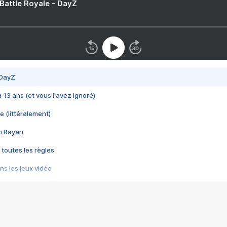
 Battle Royale - DayZ
 DayZ
 a 13 ans (et vous l'avez ignoré)
e (littéralement)
im Rayan
 toutes les règles
s les jeux vidéo
us choquant de Rockstar ? - Le scandale BULLY
e plus moche de Steam
du RÊVE tourne au CAUCHEMAR