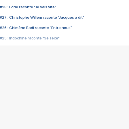
28 : Lorie raconte "Je vais vite"
#27 : Christophe Willem raconte "Jacques a dit"
#26 : Chimène Badi raconte "Entre nous"
#25 : Indochine raconte "3e sexe"
#24 : Zaho raconte "C'est chelou"
#23 : Patrick Bruel raconte "Au café des délices"
#22 : Kyo raconte "Le chemin"
#21 : Nolwenn Leroy raconte "Cassé"
#20 : Patrick Hernandez raconte "Born to be alive"
#19 : Lorie raconte "Près de moi"
#18 : Michael Jones raconte "A nos actes manqués" (avec Jean-Jacque
#17 : Khaled raconte "Aïcha"