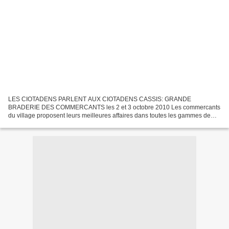
LES CIOTADENS PARLENT AUX CIOTADENS CASSIS: GRANDE
BRADERIE DES COMMERCANTS les 2 et 3 octobre 2010 Les commercants
du village proposent leurs meilleures affaires dans toutes les gammes de
tous les goûts de toutes les couleurs... Infos pratiques : - Un...